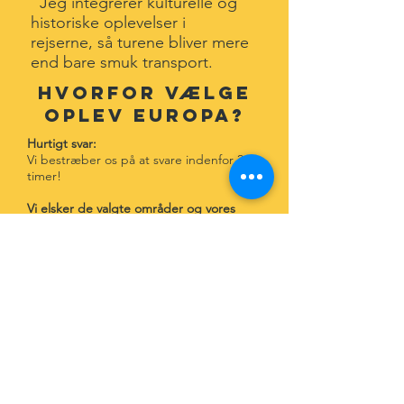
Jeg integrerer kulturelle og
historiske oplevelser i
rejserne, så turene bliver mere
end bare smuk transport.
Hvorfor vælge
Oplev europa?
Hurtigt svar:
Vi bestræber os på at svare indenfor 24
timer!
Vi elsker de valgte områder og vores
ture:
Sydspanien er nøje udvalgt da vejret 320
dage om året er MOTORCYKELVEJR!
Ikke nok med at vejret er godt, så findes
der her noget af det flotteste natur i
Europa, og igennem denne flotte natur
snor der sig de smukkeste ruter. Efter at
have boet i Spanien, afholdt rejser for
flere 100 gæster - kan vi trykt kalde os for
Spaniens eksperter!
De resterende ture er nøje udvalgt for at